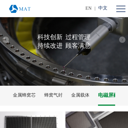
中文
EN
|
科技创新
过程管理
持续改进
顾客满意
电磁屏蔽通
金属蜂窝芯
蜂窝气封
金属载体